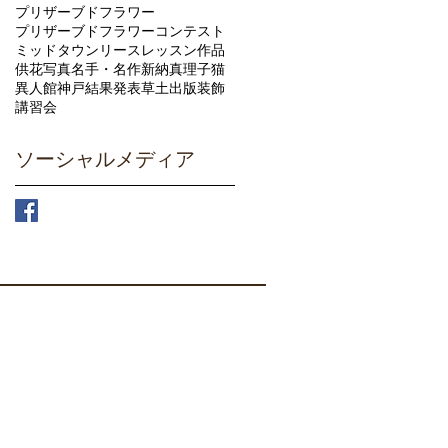
プリザーブドフラワー
プリザーブドフラワーコンテスト
ミッドタウン
リース
レッスン
作品
供花
写真
名手・名作
新納真理子
猫
異人館
神戸
結果発表
草土出版
装飾
講習会
ソーシャルメディア