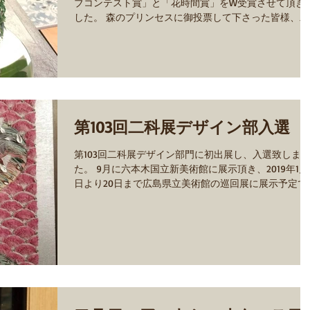
ブコンテスト賞」と「花時間賞」をW受賞させて頂き
した。 森のプリンセスに御投票して下さった皆様、二
年続けて選んでくださった花時間、柳緑様、本当にあ
がとうございました。...
第103回二科展デザイン部入選
第103回二科展デザイン部門に初出展し、入選致しま
た。 9月に六本木国立新美術館に展示頂き、2019年1月1
日より20日まで広島県立美術館の巡回展に展示予定で
す。 題名はジャポニスムです。 お時間のある方は是
お立ち寄り頂ければ幸いです。...