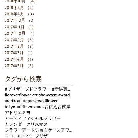
2018年10月
（4）
4件の記事
2018年5月
（2）
2件の記事
2018年4月
（3）
3件の記事
2017年12月
（2）
2件の記事
2017年11月
（1）
1件の記事
ー
2017年10月
（1）
1件の記事
に
2017年9月
（3）
3件の記事
2017年8月
（3）
3件の記事
2017年7月
（1）
1件の記事
2017年4月
（1）
1件の記事
2017年2月
（2）
2件の記事
タグから検索
#プリザーブドフラワー #新納真理子 #アトリエミヨ #Xmas #クリスマス
florever
flower art showcase award
marikoniino
preservedflower
tokyo midtown
x'mas
お供え
お彼岸
アトリエミヨ
アーティフィシャルフラワー
カレンダー
クリスマス
フラワーアートショウケースアワード
フロールエバー
プリザ