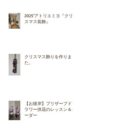
ま
り
2025’アトリエミヨ『クリ
スマス装飾』
クリスマス飾りを作りまし
た。
し
5
非
【お彼岸】プリザーブドフ
ラワー供花のレッスン＆オ
ーダー