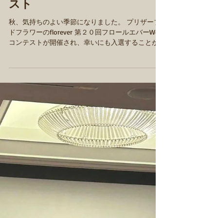
第20回フロールエバー プリザ
ーブドフラワーウェブコンテ
スト
秋、気持ちのよい季節になりました。 プリザーブ
ドフラワーのflorever 第２０回フロールエバーWeb
コンテストが開催され、幸いにも入選することが
できました。 これより入選作品の中から、人気投
票による「WEBコンテスト賞」、審査員による
「審査員賞」、協力会社各社による賞な...