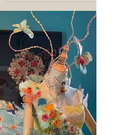
優秀賞受賞 第９回異人館プリ
ザーブドフラワーコンテスト
第九回異人館プリザーブドフラワーコンテストに
て、優秀賞二位を受賞させていただきました。 受
賞作品―オーレリアン―蝶を愛する人 の画像はこ
ちら どの作品が選ばれてもおかしくない素晴らし
い作品ばかりの中、 幸運にも選んで頂き、有り難
く思っています。...