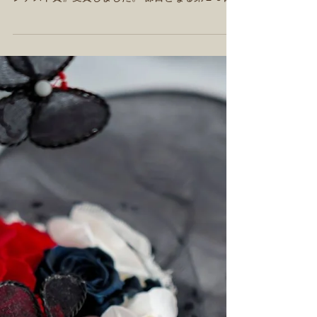
プリザーブドフラワーのフロ
ールエバー第20回ウェブコン
テスト結果発表
プリザーブドフラワーのフロールエバー(florever)
様が主催する第２０回webコンテストにて『webコ
ンテスト賞』受賞しました。 節目となる第２０回
という記念すべき機会に映えなる『webコンテスト
賞』を頂くことができて、喜びと共に光栄なこと
と感激して居ります。...