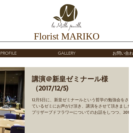
Florist MARIKO
PROFILE
GALLERY
お問い合
講演＠新皇ゼミナール様
（2017/12/5)
12月5日に、新皇ゼミナールという哲学の勉強会をされ
ているゼミにお声がけ頂き、講演をさせて頂きました
プリザーブドフラワーについてのお話をしつつ、2017
フロールエバーWEBコンテストで花時間賞を頂いた
「V.A.C.A.T.I.O.N」を始め、いくつかの作品を観て頂き
ま...