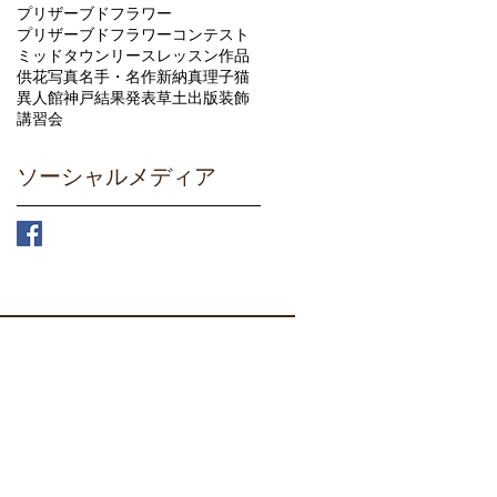
プリザーブドフラワー
プリザーブドフラワーコンテスト
ミッドタウン
リース
レッスン
作品
供花
写真
名手・名作
新納真理子
猫
異人館
神戸
結果発表
草土出版
装飾
講習会
ソーシャルメディア