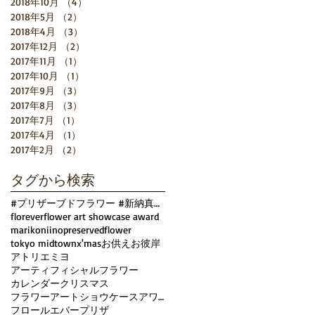
2018年10月
（4）
4件の記事
2018年5月
（2）
2件の記事
2018年4月
（3）
3件の記事
2017年12月
（2）
2件の記事
2017年11月
（1）
1件の記事
2017年10月
（1）
1件の記事
2017年9月
（3）
3件の記事
2017年8月
（3）
3件の記事
2017年7月
（1）
1件の記事
2017年4月
（1）
1件の記事
2017年2月
（2）
2件の記事
タグから検索
#プリザーブドフラワー #新納真理子 #アトリエミヨ #Xmas #クリスマス
florever
flower art showcase award
marikoniino
preservedflower
tokyo midtown
x'mas
お供え
お彼岸
アトリエミヨ
アーティフィシャルフラワー
カレンダー
クリスマス
フラワーアートショウケースアワード
フロールエバー
プリザ