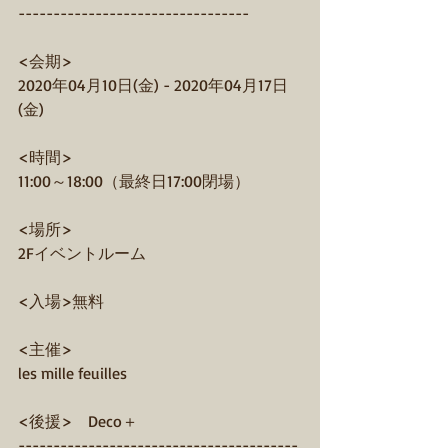
---------------------------------
<会期>
2020年04月10日(金) - 2020年04月17日
(金)
<時間>
11:00～18:00（最終日17:00閉場）
<場所>
2Fイベントルーム
<入場>無料
<主催>
les mille feuilles
<後援>　Deco＋
----------------------------------------