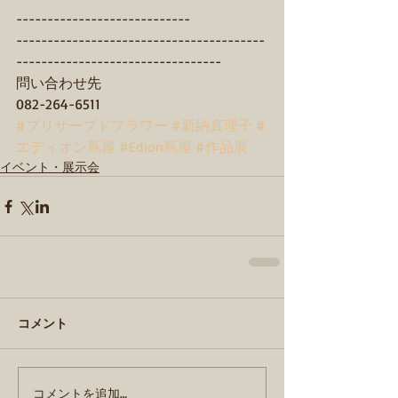
----------------------------
----------------------------------------
---------------------------------
問い合わせ先
082-264-6511
#プリザーブドフラワー
#新納真理子
#
エディオン蔦屋
#Edion蔦屋
#作品展
イベント・展示会
コメント
コメントを追加…