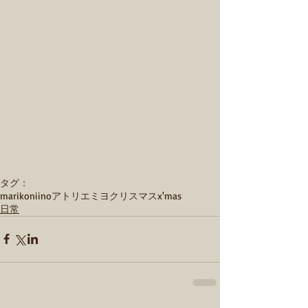
タグ：
marikoniino
アトリエミヨ
クリスマス
x'mas
日常