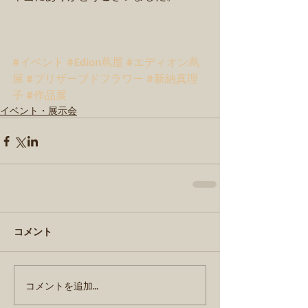
#イベント
#Edion蔦屋
#エディオン蔦
屋
#プリザーブドフラワー
#新納真理
子
#作品展
イベント・展示会
コメント
コメントを追加…